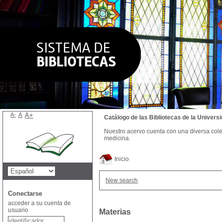
A-
A
A+
Catálogo de las Bibliotecas de la Univer
Nuestro acervo cuenta con una diversa colecc
medicina.
Inicio
New search
Conectarse
acceder a su cuenta de
usuario
Materias