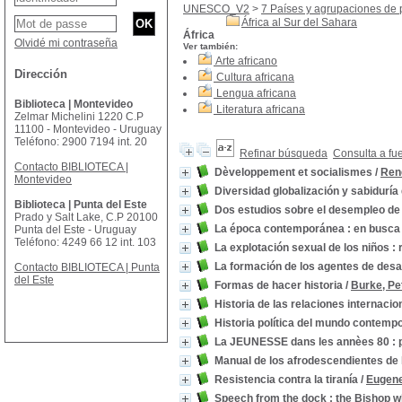
UNESCO_V2
>
7 Países y agrupaciones de 
África al Sur del Sahara
África
Olvidé mi contraseña
Ver también:
Arte africano
Dirección
Cultura africana
Lengua africana
Biblioteca | Montevideo
Literatura africana
Zelmar Michelini 1220 C.P
11100 - Montevideo - Uruguay
Teléfono: 2900 7194 int. 20
Refinar búsqueda
Consulta a fu
Contacto BIBLIOTECA |
Dèveloppement et socialismes
/
Ren
Montevideo
Diversidad globalización y sabiduría 
Biblioteca | Punta del Este
Dos estudios sobre el desempleo de 
Prado y Salt Lake, C.P 20100
La época contemporánea : en busca d
Punta del Este - Uruguay
Teléfono: 4249 66 12 int. 103
La explotación sexual de los niños 
La formación de los agentes de desar
Contacto BIBLIOTECA | Punta
del Este
Formas de hacer historia
/
Burke, Pe
Historia de las relaciones internacio
Historia política del mundo contemp
La JEUNESSE dans les annèes 80 : pr
Manual de los afrodescendientes de 
Resistencia contra la tiranía
/
Eugene
Speech from the dock : the Bishop w