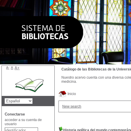
A-
A
A+
Catálogo de las Bibliotecas de la Univer
Nuestro acervo cuenta con una diversa colecc
medicina.
Inicio
New search
Conectarse
acceder a su cuenta de
usuario
Historia política del mundo contemporá