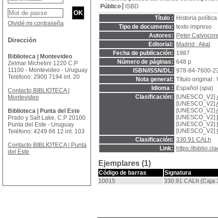
Público
ISBD
Título :
Historia políti
Olvidé mi contraseña
Tipo de documento:
texto impreso
Autores:
Peter Calvocore
Dirección
Editorial:
Madrid : Akal
Fecha de publicación:
1987
Biblioteca | Montevideo
Número de páginas:
648 p
Zelmar Michelini 1220 C.P
11100 - Montevideo - Uruguay
ISBN/ISSN/DL:
978-84-7600-2
Teléfono: 2900 7194 int. 20
Nota general:
Título original :
Idioma :
Español (
spa
)
Contacto BIBLIOTECA |
Clasificación:
[UNESCO_V2]
Montevideo
[UNESCO_V2]
[UNESCO_V2]
Biblioteca | Punta del Este
[UNESCO_V2]
Prado y Salt Lake, C.P 20100
[UNESCO_V2]
Punta del Este - Uruguay
[UNESCO_V2]
Teléfono: 4249 66 12 int. 103
Clasificación:
330.91 CALh
Contacto BIBLIOTECA | Punta
Link:
https://biblio.
del Este
Ejemplares (1)
Código de barras
Signatura
10015
330.91 CALh (Caja 