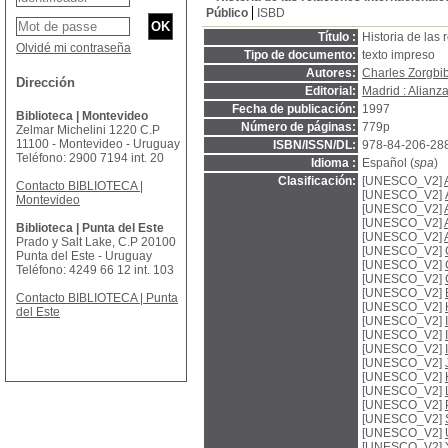
Público
ISBD
Título :
Historia de las 
Olvidé mi contraseña
Tipo de documento:
texto impreso
Autores:
Charles Zorgbi
Dirección
Editorial:
Madrid : Alianz
Fecha de publicación:
1997
Biblioteca | Montevideo
Número de páginas:
779p
Zelmar Michelini 1220 C.P
11100 - Montevideo - Uruguay
ISBN/ISSN/DL:
978-84-206-28
Teléfono: 2900 7194 int. 20
Idioma :
Español (
spa
)
Clasificación:
[UNESCO_V2]
Contacto BIBLIOTECA |
[UNESCO_V2]
Montevideo
[UNESCO_V2]
[UNESCO_V2]
Biblioteca | Punta del Este
[UNESCO_V2]
Prado y Salt Lake, C.P 20100
[UNESCO_V2]
Punta del Este - Uruguay
[UNESCO_V2]
Teléfono: 4249 66 12 int. 103
[UNESCO_V2]
[UNESCO_V2]
Contacto BIBLIOTECA | Punta
[UNESCO_V2]
del Este
[UNESCO_V2]
[UNESCO_V2]
[UNESCO_V2]
[UNESCO_V2]
[UNESCO_V2]
[UNESCO_V2]
[UNESCO_V2]
[UNESCO_V2]
[UNESCO_V2]
[UNESCO_V2]