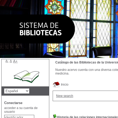
A-
A
A+
Catálogo de las Bibliotecas de la Univer
Nuestro acervo cuenta con una diversa colecc
medicina.
Inicio
New search
Conectarse
acceder a su cuenta de
usuario
Historia de las relaciones internacionale