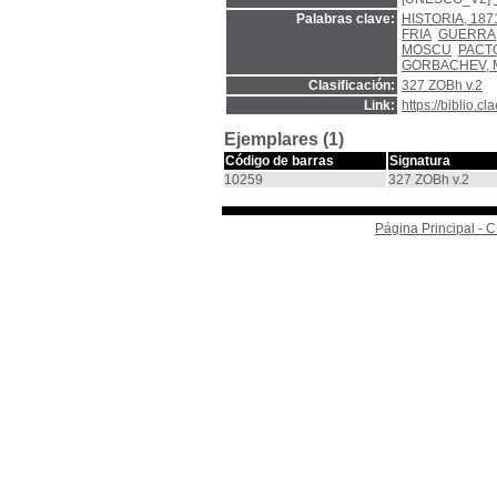
Palabras clave:
HISTORIA, 187
FRIA
GUERRA
MOSCU
PACT
GORBACHEV, M
Clasificación:
327 ZOBh v.2
Link:
https://biblio.
Ejemplares (1)
Código de barras
Signatura
10259
327 ZOBh v.2
Página Principal -