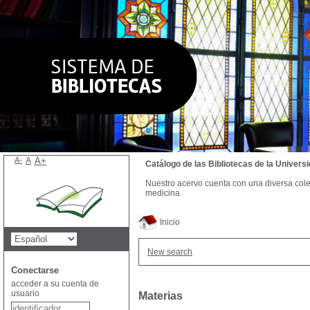
A-
A
A+
Catálogo de las Bibliotecas de la Univer
Nuestro acervo cuenta con una diversa colecc
medicina.
Inicio
New search
Conectarse
acceder a su cuenta de
usuario
Materias