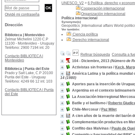
UNESCO_V2
>
6 Política, derecho y econom
Cooperación internacional
Organización internacional
Olvidé mi contraseña
Política internacional
Synonyme(s)
Dirección
Geopolitics ;International affairs World politic
Ver también:
Ciencia política
Biblioteca | Montevideo
Zelmar Michelini 1220 C.P
Derecho internacional
11100 - Montevideo - Uruguay
Teléfono: 2900 7194 int. 20
Refinar búsqueda
Consulta a fu
Contacto BIBLIOTECA |
Montevideo
104 - Diciembre, 2013
(Número de Rev
Activistas sin fronteras
/
Keck, Marga
Biblioteca | Punta del Este
Prado y Salt Lake, C.P 20100
América Latina y la política mundia
Punta del Este - Uruguay
14 (1980)
Teléfono: 4249 66 12 int. 103
Aportes para la inserción de Urugua
Contacto BIBLIOTECA | Punta
Argentina en el contexto latinoamer
del Este
La Asociación Interregional Mercosu
Batlle y el batllismo
/
Roberto Giudic
Chile-Mercosur
/
Paz Milet
A cien años de la muerte del barón 
Complementación productiva en Me
Conflito das Malvinas
/
Paulo de Que
Contenido y funcionalidad del BRIC y