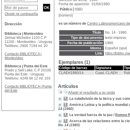
Mención de fecha: 1980
Fecha de aparición: 01/04/1980
Público
ISBD
Olvidé mi contraseña
[número]
es un número de
Centro Latinoamericano 
Dirección
Título :
No. 14 - 1980
Biblioteca | Montevideo
Zelmar Michelini 1220 C.P
Tipo de documento:
texto impreso
11100 - Montevideo - Uruguay
Fecha de publicación:
1980
Teléfono: 2900 7194 int. 20
Idioma :
Español (
spa
)
Link:
https://biblio.
Contacto BIBLIOTECA |
Montevideo
Ejemplares (1)
Biblioteca | Punta del Este
Código de barras
Signatura
Tip
Prado y Salt Lake, C.P 20100
CLAEH1980/14
Cuad. CLAEH
Pub
Punta del Este - Uruguay
Teléfono: 4249 66 12 int. 103
Artículos
Contacto BIBLIOTECA | Punta
del Este
Añadir el resultado a su cesta
La subdivisión de la tierra y sus co
América Latina y la política mundia
14 (1980)
La verdad fuerza de la paz
/
Romeo P
Acerca de las relaciones entre la cien
No. 14 (1980)