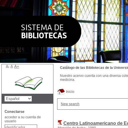
A-
A
A+
Catálogo de las Bibliotecas de la Univer
Nuestro acervo cuenta con una diversa colecc
medicina.
Inicio
New search
Conectarse
acceder a su cuenta de
usuario
Centro Latinoamericano de 