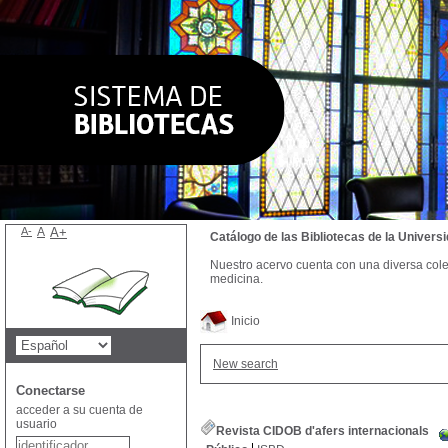
A-
A
A+
Catálogo de las Bibliotecas de la Univer
Nuestro acervo cuenta con una diversa colecc
medicina.
Inicio
New search
Conectarse
acceder a su cuenta de
usuario
Revista CIDOB d'afers internacionals