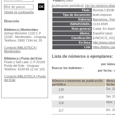
Público
ISBD
[publicación periódica]
Ver los números disp
Título :
Revista CIDOB d
Olvidé mi contraseña
Tipo de documento:
texto impreso
Editorial:
Barcelona : Fu
Dirección
ISBN/ISSN/DL:
1133-6595
Nota general:
Canje. En depós
Biblioteca | Montevideo
Zelmar Michelini 1220 C.P
Idioma :
Español (
spa
)
11100 - Montevideo - Uruguay
Clasificación:
[UNESCO_V2]
Teléfono: 2900 7194 int. 20
En línea:
http://www.cido
Link:
https://biblio.
Contacto BIBLIOTECA |
Montevideo
Lista de números o ejemplares:
Biblioteca | Punta del Este
Prado y Salt Lake, C.P 20100
por númer
Punta del Este - Uruguay
Buscar los boletines :
Teléfono: 4249 66 12 int. 103
por fecha :
Contacto BIBLIOTECA | Punta
del Este
Número o elemento de publicación
Menci
periódica
fecha
Dic. 2
120
Set. 2
119
Abril.
118
Dic. 2
117