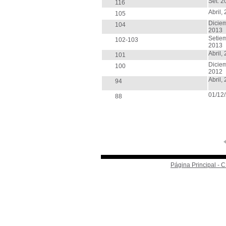
Set. 2
116
Abril,
105
Dicie
104
2013
Setie
102-103
2013
Abril,
101
Dicie
100
2012
Abril,
94
01/12
88
Página Principal -