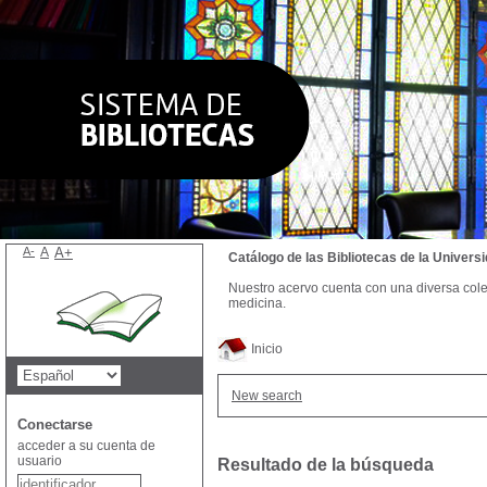
A-
A
A+
Catálogo de las Bibliotecas de la Univer
Nuestro acervo cuenta con una diversa colecc
medicina.
Inicio
New search
Conectarse
acceder a su cuenta de
usuario
Resultado de la búsqueda