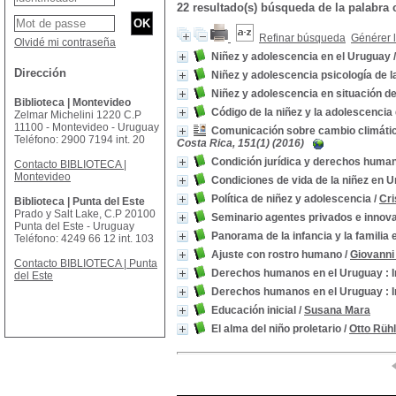
22 resultado(s) búsqueda de la palabra 
Refinar búsqueda
Générer l
Olvidé mi contraseña
Niñez y adolescencia en el Uruguay
Dirección
Niñez y adolescencia psicología de 
Niñez y adolescencia en situación de
Biblioteca | Montevideo
Código de la niñez y la adolescencia
Zelmar Michelini 1220 C.P
11100 - Montevideo - Uruguay
Comunicación sobre cambio climático 
Teléfono: 2900 7194 int. 20
Costa Rica, 151(1) (2016)
Condición jurídica y derechos human
Contacto BIBLIOTECA |
Montevideo
Condiciones de vida de la niñez en 
Política de niñez y adolescencia
/
Cri
Biblioteca | Punta del Este
Prado y Salt Lake, C.P 20100
Seminario agentes privados e innovac
Punta del Este - Uruguay
Panorama de la infancia y la familia
Teléfono: 4249 66 12 int. 103
Ajuste con rostro humano
/
Giovanni
Contacto BIBLIOTECA | Punta
Derechos humanos en el Uruguay : 
del Este
Derechos humanos en el Uruguay : 
Educación inicial
/
Susana Mara
El alma del niño proletario
/
Otto Rüh