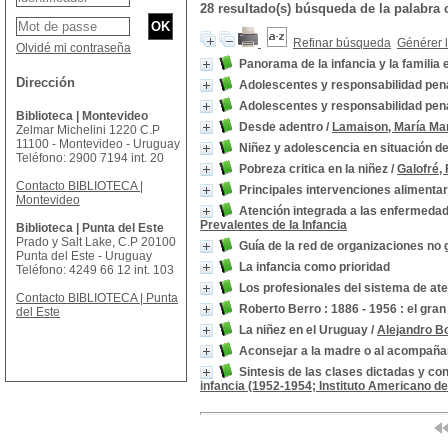
28 resultado(s) búsqueda de la palabra 
Refinar búsqueda
Générer l
Olvidé mi contraseña
Panorama de la infancia y la familia
Dirección
Adolescentes y responsabilidad pen
Adolescentes y responsabilidad pen
Biblioteca | Montevideo
Desde adentro
/
Lamaison, María Ma
Zelmar Michelini 1220 C.P
11100 - Montevideo - Uruguay
Niñez y adolescencia en situación de
Teléfono: 2900 7194 int. 20
Pobreza critica en la niñez
/
Galofré,
Contacto BIBLIOTECA |
Principales intervenciones alimentar
Montevideo
Atención integrada a las enfermedade
Prevalentes de la Infancia
Biblioteca | Punta del Este
Prado y Salt Lake, C.P 20100
Guía de la red de organizaciones no 
Punta del Este - Uruguay
La infancia como prioridad
Teléfono: 4249 66 12 int. 103
Los profesionales del sistema de ate
Contacto BIBLIOTECA | Punta
Roberto Berro : 1886 - 1956 : el gran
del Este
La niñez en el Uruguay
/
Alejandro B
Aconsejar a la madre o al acompaña
Sintesis de las clases dictadas y co
infancia (1952-1954; Instituto Americano de