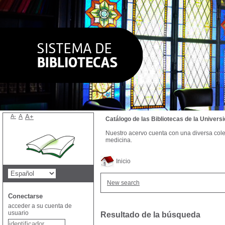
A-
A
A+
Catálogo de las Bibliotecas de la Univer
Nuestro acervo cuenta con una diversa colecc
medicina.
Inicio
New search
Conectarse
acceder a su cuenta de
usuario
Resultado de la búsqueda