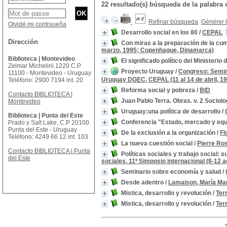
22 resultado(s) búsqueda de la palab
Refinar búsqueda
Générer l
Olvidé mi contraseña
Desarrollo social en los 80
/
CEPAL
Dirección
Con miras a la preparación de la cu
marzo, 1995; Copenhague, Dinamarca)
Biblioteca | Montevideo
El significado político del Ministerio
Zelmar Michelini 1220 C.P
Proyecto Uruguay
/
Congreso: Semina
11100 - Montevideo - Uruguay
Uruguay DGEC, CEPAL (11 al 14 de abril, 1
Teléfono: 2900 7194 int. 20
Reforma social y pobreza
/
BID
Contacto BIBLIOTECA |
Juan Pablo Terra. Obras. v. 2 Sociolo
Montevideo
Uruguay:una política de desarrollo
/
Biblioteca | Punta del Este
Conferencia "Estado, mercado y eq
Prado y Salt Lake, C.P 20100
Punta del Este - Uruguay
De la exclusión a la organización
/
Fl
Teléfono: 4249 66 12 int. 103
La nueva cuestión social
/
Pierre Ro
Contacto BIBLIOTECA | Punta
Políticas sociales y trabajo social: 
del Este
sociales. 11º Simposio internacional (8-12 
Seminario sobre economía y salud
/
Desde adentro
/
Lamaison, María Ma
Mistica, desarrollo y revolución
/
Ter
Mistica, desarrollo y revolución
/
Ter