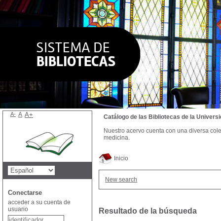
A-
A
A+
Catálogo de las Bibliotecas de la Univer
Nuestro acervo cuenta con una diversa colecc
medicina.
Inicio
New search
Conectarse
acceder a su cuenta de
usuario
Resultado de la búsqueda