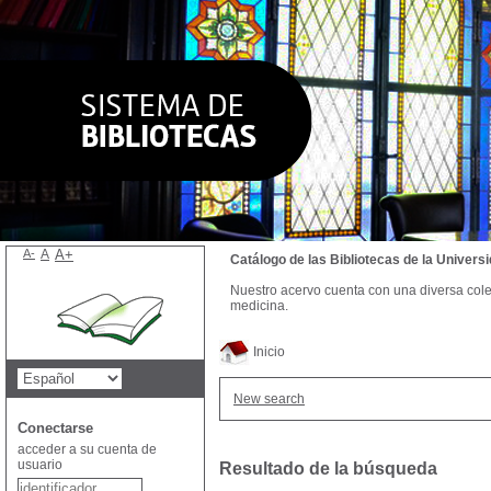
A-
A
A+
Catálogo de las Bibliotecas de la Univer
Nuestro acervo cuenta con una diversa colecc
medicina.
Inicio
New search
Conectarse
acceder a su cuenta de
usuario
Resultado de la búsqueda