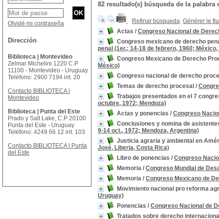
82 resultado(s) búsqueda de la palabr
Refinar búsqueda
Générer le fl
Olvidé mi contraseña
Actas
/
Congreso Nacional de Derech
Dirección
Congreso mexicano de derecho pena
penal (1er.; 14-18 de febrero, 1960; México,
Biblioteca | Montevideo
Congreso Mexicano de Derecho Pro
Zelmar Michelini 1220 C.P
México)
11100 - Montevideo - Uruguay
Congreso nacional de derecho proce
Teléfono: 2900 7194 int. 20
Temas de derecho procesal
/
Congre
Contacto BIBLIOTECA |
Trabajos presentados en el 7 congre
Montevideo
octubre, 1972; Mendoza)
Biblioteca | Punta del Este
Actas y ponencias
/
Congreso Naciona
Prado y Salt Lake, C.P 20100
Conclusiones y nomina de asistente
Punta del Este - Uruguay
9-14 oct., 1972; Mendoza, Argentina)
Teléfono: 4249 66 12 int. 103
Justicia agraria y ambiental en Amé
Contacto BIBLIOTECA | Punta
José, Liberia, Costa Rica)
del Este
Libro de ponencias
/
Congreso Naciona
Memoria
/
Congreso Mundial de Desarr
Memoria
/
Congreso Mexicano de Dere
Movimiento nacional pro reforma agr
Uruguay)
Ponencias
/
Congreso Nacional de Der
Tratados sobre derecho internaciona