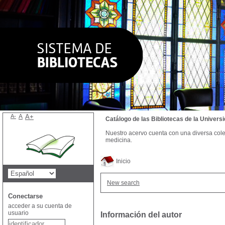
A-
A
A+
Catálogo de las Bibliotecas de la Univer
Nuestro acervo cuenta con una diversa colecc
medicina.
Inicio
New search
Conectarse
acceder a su cuenta de
usuario
Información del autor