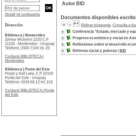
Autor BID
Olvidé mi contraseña
Documentos disponibles escritos
Dirección
Refinar búsqueda
Consulta a fu
Conferencia "Estado, mercado y eq
Biblioteca | Montevideo
Progreso económico y social en Amé
Zelmar Michelini 1220 C.P
11100 - Montevideo - Uruguay
Reflexiones sobre el desarrollo eco
Teléfono: 2900 7194 int. 20
Reforma social y pobreza
/
BID
Contacto BIBLIOTECA |
Montevideo
Biblioteca | Punta del Este
Prado y Salt Lake, C.P 20100
Punta del Este - Uruguay
Teléfono: 4249 66 12 int. 103
Contacto BIBLIOTECA | Punta
del Este