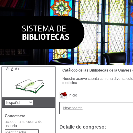
A-
A
A+
Catálogo de las Bibliotecas de la Univer
Nuestro acervo cuenta con una diversa colecc
medicina.
Inicio
New search
Conectarse
acceder a su cuenta de
usuario
Detalle de congreso: