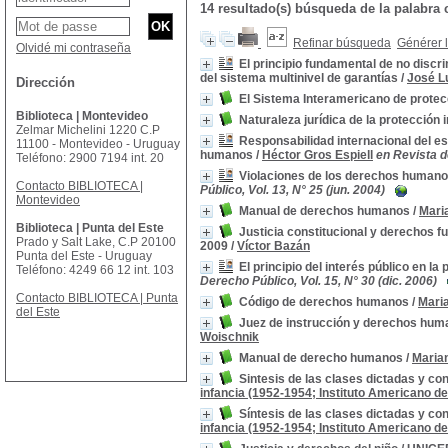
14 resultado(s) búsqueda de la pala
Refinar búsqueda
Générer l
Olvidé mi contraseña
El principio fundamental de no disc
del sistema multinivel de garantías
/
José L
Dirección
El Sistema Interamericano de prote
Biblioteca | Montevideo
Naturaleza jurídica de la protección
Zelmar Michelini 1220 C.P
Responsabilidad internacional del es
11100 - Montevideo - Uruguay
humanos
/
Héctor Gros Espiell
en Revista d
Teléfono: 2900 7194 int. 20
Violaciones de los derechos humanos
Contacto BIBLIOTECA |
Público, Vol. 13, N° 25 (jun. 2004)
Montevideo
Manual de derechos humanos
/
Mari
Biblioteca | Punta del Este
Justicia constitucional y derechos fu
Prado y Salt Lake, C.P 20100
2009
/
Víctor Bazán
Punta del Este - Uruguay
El principio del interés público en l
Teléfono: 4249 66 12 int. 103
Derecho Público, Vol. 15, N° 30 (dic. 2006)
Contacto BIBLIOTECA | Punta
Código de derechos humanos
/
Mari
del Este
Juez de instrucción y derechos human
Woischnik
Manual de derecho humanos
/
Maria
Sintesis de las clases dictadas y co
infancia (1952-1954; Instituto Americano de
Síntesis de las clases dictadas y co
infancia (1952-1954; Instituto Americano de