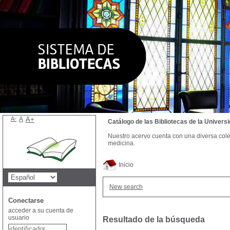
A-
A
A+
Catálogo de las Bibliotecas de la Univer
Nuestro acervo cuenta con una diversa colecc
medicina.
Inicio
New search
Conectarse
acceder a su cuenta de
usuario
Resultado de la búsqueda