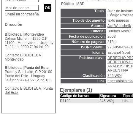
Público
ISBD
Título :
Juez de instruc
Olvidé mi contraseña
Código Procesa
Tipo de documento:
texto impreso
Dirección
Autores:
Jan Woischnik
Editorial:
Buenos Aires :
Biblioteca | Montevideo
Fecha de publicación:
2003
Zelmar Michelini 1220 C.P
Número de páginas:
313 p
11100 - Montevideo - Uruguay
Teléfono: 2900 7194 int. 20
ISBN/ISSN/DL:
978-950-894-3
Idioma :
Español (
spa
)
Contacto BIBLIOTECA |
Palabras clave:
DERECHO PR
Montevideo
DERECHOS H
ANÁLISIS HIS
Biblioteca | Punta del Este
ARGENTINA
Prado y Salt Lake, C.P 20100
Clasificación:
345 WOIj
Punta del Este - Uruguay
Teléfono: 4249 66 12 int. 103
Link:
https://biblio.
Contacto BIBLIOTECA | Punta
Ejemplares (1)
del Este
Código de barras
Signatura
Tipo 
D1193
345 WOIj
Libro