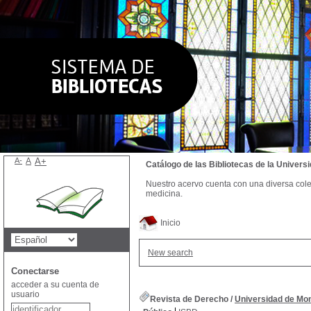
A-
A
A+
Catálogo de las Bibliotecas de la Univer
Nuestro acervo cuenta con una diversa colecc
medicina.
Inicio
New search
Conectarse
acceder a su cuenta de
usuario
Revista de Derecho
/
Universidad de Mo