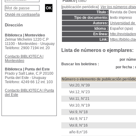
Público
ISBD
[publicación periódica]
Ver los números disp
Título :
Revista de Der
Olvidé mi contraseña
Tipo de documento:
texto impreso
Autores:
Universidad de
Dirección
Idioma :
Español (
spa
)
En línea:
http://revistad
Biblioteca | Montevideo
Zelmar Michelini 1220 C.P
Link:
https://biblio.
11100 - Montevideo - Uruguay
Teléfono: 2900 7194 int. 20
Lista de números o ejemplares:
Contacto BIBLIOTECA |
por númer
Montevideo
Buscar los boletines :
por fecha :
Biblioteca | Punta del Este
Prado y Salt Lake, C.P 20100
Punta del Este - Uruguay
Número o elemento de publicación periódi
Teléfono: 4249 66 12 int. 103
Vol.20, N°39
Contacto BIBLIOTECA | Punta
Vol.12, N°23
del Este
Vol.11, N°21
Vol.10, N°19
Vol.9, N°18
Vol.9, N°17
Vol.8, N°16
año 8,n°16