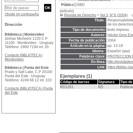
Público
ISBD
[artículo]
Olvidé mi contraseña
in
Revista de Derecho
>
Vol.3, N°6 (2004)
. -
Título :
Responsabilidad
Dirección
de los derecho
Tipo de documento:
texto impreso
Biblioteca | Montevideo
Autores:
Héctor Gros Esp
Zelmar Michelini 1220 C.P
Fecha de publicación:
2004
11100 - Montevideo - Uruguay
Artículo en la página:
pp. 13-19
Teléfono: 2900 7194 int. 20
Idioma :
Español (
spa
)
Contacto BIBLIOTECA |
Palabras clave:
PROTECCION 
Montevideo
En línea:
http://revistad
Link:
https://biblio.
Biblioteca | Punta del Este
Prado y Salt Lake, C.P 20100
Ejemplares (1)
Punta del Este - Uruguay
Teléfono: 4249 66 12 int. 103
Código de barras
Signatura
Tipo de
RD1261
RD
Publica
Contacto BIBLIOTECA | Punta
del Este