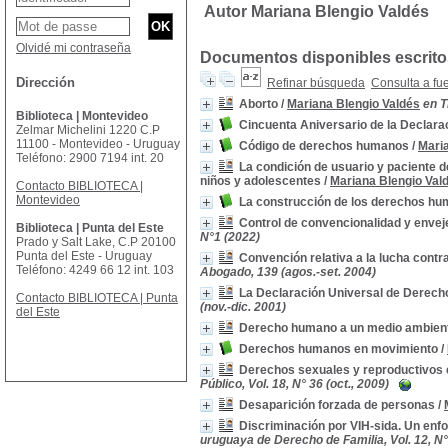
Autor Mariana Blengio Valdés
Olvidé mi contraseña
Documentos disponibles escritos
Dirección
Refinar búsqueda
Consulta a fu
Aborto
/
Mariana Blengio Valdés
en T
Biblioteca | Montevideo
Cincuenta Aniversario de la Declar
Zelmar Michelini 1220 C.P
11100 - Montevideo - Uruguay
Código de derechos humanos
/
Mari
Teléfono: 2900 7194 int. 20
La condición de usuario y paciente d
niños y adolescentes
/
Mariana Blengio Val
Contacto BIBLIOTECA |
Montevideo
La construcción de los derechos hum
Control de convencionalidad y enveje
Biblioteca | Punta del Este
N°1 (2022)
Prado y Salt Lake, C.P 20100
Punta del Este - Uruguay
Convención relativa a la lucha contr
Teléfono: 4249 66 12 int. 103
Abogado, 139 (agos.-set. 2004)
La Declaración Universal de Derec
Contacto BIBLIOTECA | Punta
(nov.-dic. 2001)
del Este
Derecho humano a un medio ambien
Derechos humanos en movimiento
/
Derechos sexuales y reproductivos e
Público, Vol. 18, N° 36 (oct., 2009)
Desaparición forzada de personas
/
Discriminación por VIH-sida. Un enfo
uruguaya de Derecho de Familia, Vol. 12, N° 