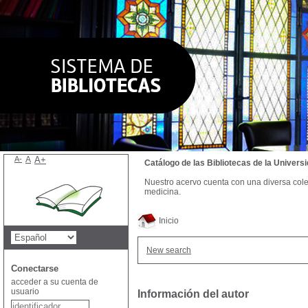
A-
A
A+
Catálogo de las Bibliotecas de la Univer
Nuestro acervo cuenta con una diversa colecc
medicina.
Inicio
New search
Conectarse
acceder a su cuenta de
usuario
Información del autor