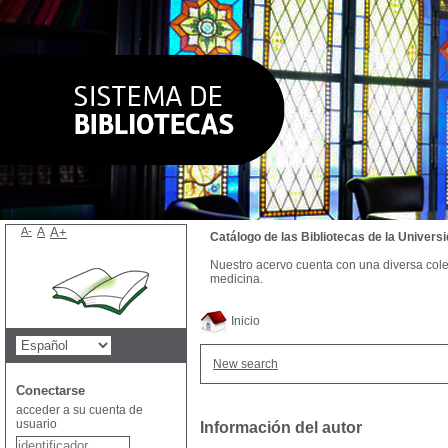
A-
A
A+
Catálogo de las Bibliotecas de la Univer
Nuestro acervo cuenta con una diversa colecc
medicina.
Inicio
New search
Conectarse
acceder a su cuenta de
usuario
Información del autor