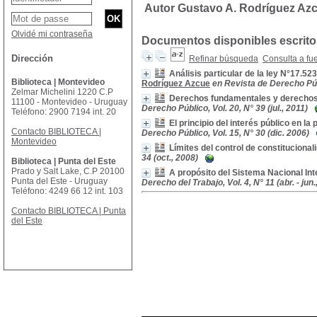
Autor Gustavo A. Rodríguez Az
Olvidé mi contraseña
Documentos disponibles escritos
Dirección
Refinar búsqueda
Consulta a fu
Análisis particular de la ley N°17.5
Biblioteca | Montevideo
Rodríguez Azcue
en Revista de Derecho Públ
Zelmar Michelini 1220 C.P
Derechos fundamentales y derechos pa
11100 - Montevideo - Uruguay
Derecho Público, Vol. 20, N° 39 (jul., 2011)
Teléfono: 2900 7194 int. 20
El principio del interés público en l
Contacto BIBLIOTECA |
Derecho Público, Vol. 15, N° 30 (dic. 2006)
Montevideo
Límites del control de constitucional
34 (oct., 2008)
Biblioteca | Punta del Este
Prado y Salt Lake, C.P 20100
A propósito del Sistema Nacional In
Punta del Este - Uruguay
Derecho del Trabajo, Vol. 4, N° 11 (abr. - jun.
Teléfono: 4249 66 12 int. 103
Contacto BIBLIOTECA | Punta
del Este