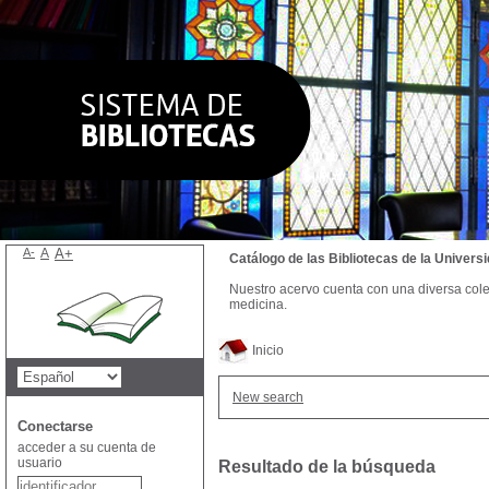
A-
A
A+
Catálogo de las Bibliotecas de la Univer
Nuestro acervo cuenta con una diversa colecc
medicina.
Inicio
New search
Conectarse
acceder a su cuenta de
usuario
Resultado de la búsqueda