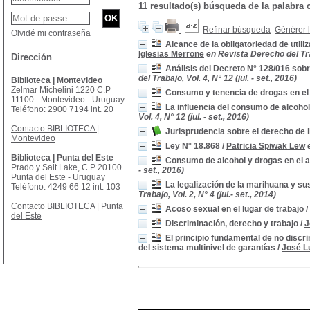
11 resultado(s) búsqueda de la palabr
Refinar búsqueda
Générer l
Olvidé mi contraseña
Alcance de la obligatoriedad de utili
Iglesias Merrone
en Revista Derecho del Traba
Dirección
Análisis del Decreto N° 128/016 sob
del Trabajo, Vol. 4, N° 12 (jul. - set., 2016)
Biblioteca | Montevideo
Zelmar Michelini 1220 C.P
Consumo y tenencia de drogas en el 
11100 - Montevideo - Uruguay
La influencia del consumo de alcohol
Teléfono: 2900 7194 int. 20
Vol. 4, N° 12 (jul. - set., 2016)
Contacto BIBLIOTECA |
Jurisprudencia sobre el derecho de li
Montevideo
Ley N° 18.868
/
Patricia Spiwak Lew
Biblioteca | Punta del Este
Consumo de alcohol y drogas en el a
Prado y Salt Lake, C.P 20100
- set., 2016)
Punta del Este - Uruguay
La legalización de la marihuana y s
Teléfono: 4249 66 12 int. 103
Trabajo, Vol. 2, N° 4 (jul.- set., 2014)
Contacto BIBLIOTECA | Punta
Acoso sexual en el lugar de trabajo
/
del Este
Discriminación, derecho y trabajo
/
J
El principio fundamental de no disc
del sistema multinivel de garantías
/
José L