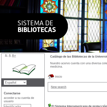
A-
A
A+
Catálogo de las Bibliotecas de la Univer
Nuestro acervo cuenta con una diversa colecc
medicina.
Inicio
New search
Conectarse
acceder a su cuenta de
usuario
El Sistema Interamericano de protecci