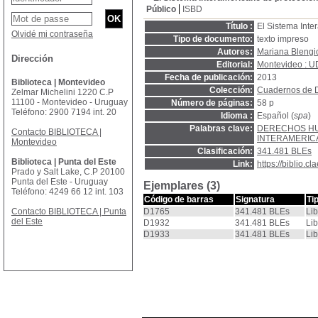
Público
ISBD
Título :
El Sistema Int
Olvidé mi contraseña
Tipo de documento:
texto impreso
Autores:
Mariana Blengi
Dirección
Editorial:
Montevideo : 
Fecha de publicación:
2013
Biblioteca | Montevideo
Colección:
Cuadernos de 
Zelmar Michelini 1220 C.P
11100 - Montevideo - Uruguay
Número de páginas:
58 p
Teléfono: 2900 7194 int. 20
Idioma :
Español (
spa
)
Palabras clave:
DERECHOS H
Contacto BIBLIOTECA |
INTERAMERIC
Montevideo
Clasificación:
341.481 BLEs
Biblioteca | Punta del Este
Link:
https://biblio.
Prado y Salt Lake, C.P 20100
Punta del Este - Uruguay
Ejemplares (3)
Teléfono: 4249 66 12 int. 103
Código de barras
Signatura
Ti
Contacto BIBLIOTECA | Punta
D1765
341.481 BLEs
Lib
del Este
D1932
341.481 BLEs
Lib
D1933
341.481 BLEs
Lib