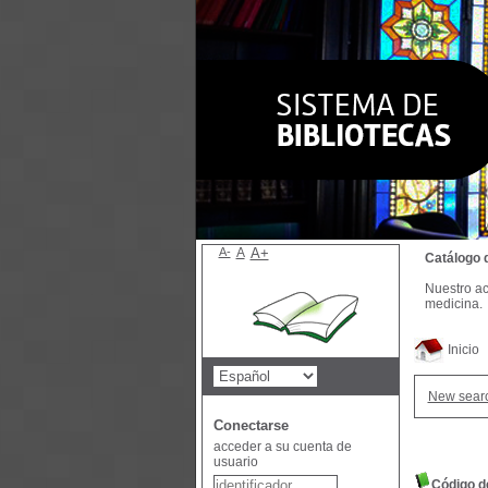
A-
A
A+
Catálogo 
Nuestro ac
medicina.
Inicio
New sear
Conectarse
acceder a su cuenta de
usuario
Código d