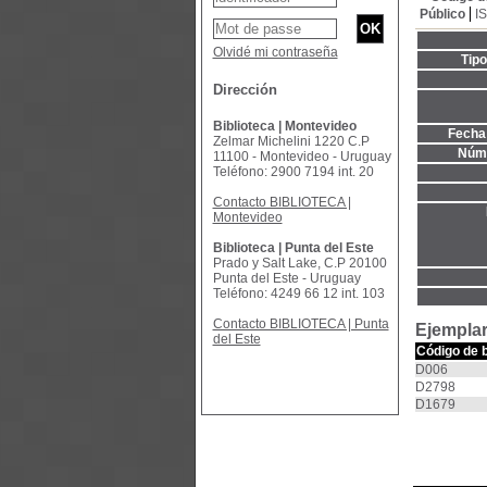
Público
I
Olvidé mi contraseña
Tip
Dirección
Biblioteca | Montevideo
Fecha 
Zelmar Michelini 1220 C.P
Núme
11100 - Montevideo - Uruguay
Teléfono: 2900 7194 int. 20
Contacto BIBLIOTECA |
Montevideo
Biblioteca | Punta del Este
Prado y Salt Lake, C.P 20100
Punta del Este - Uruguay
Teléfono: 4249 66 12 int. 103
Contacto BIBLIOTECA | Punta
Ejemplar
del Este
Código de 
D006
D2798
D1679