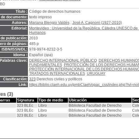
SBD
Título :
Código de derechos humanos
o de documento:
texto impreso
Autores:
Mariana Blengio Valdés
;
José A. Cagnoni (1927-2010)
Editorial:
Montevideo : Universidad de la República. Cátedra UNESCO de
Humanos
de publicación:
2010
ro de páginas:
485 p
ISBN/ISSN/DL:
978-9974-8232-3-5
Idioma :
Español (
spa
)
Palabras clave:
DERECHO INTERNACIONAL PÚBLICO
DERECHOS HUMANO
FUNDAMENTALES
PROTECCIÓN DE LOS DERECHOS HUMA
PROTECCIÓN INTERNACIONAL DE LOS DERECHOS HUMAN
TRATADOS INTERNACIONALES
URUGUAY
Clasificación:
323
Derechos civiles y políticos
Link:
https://biblio.claeh.edu.uy/pmbClaeh/opac_css/index.php?lvl=no
es (3)
barras
Signatura
Tipo de medio
Ubicación
Sec
323 BLEc
Libro
Biblioteca Facultad de Derecho
Col
323 BLEc
Libro
Biblioteca Facultad de Derecho
Col
323 BLEc
Libro
Biblioteca Facultad de Derecho
Col