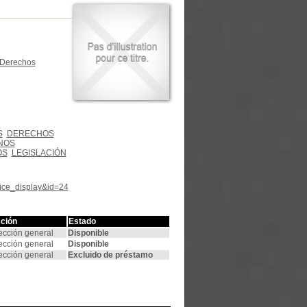
 Derechos
S
DERECHOS
NOS
OS
LEGISLACIÓN
tice_display&id=24
ción
Estado
ección general
Disponible
ección general
Disponible
ección general
Excluido de préstamo