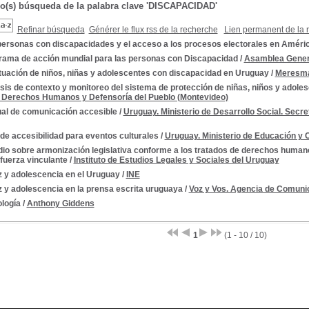
do(s) búsqueda de la palabra clave 'DISCAPACIDAD'
Refinar búsqueda
Générer le flux rss de la recherche
Lien permanent de la 
personas con discapacidades y el acceso a los procesos electorales en Améri
rama de acción mundial para las personas con Discapacidad
/
Asamblea Gener
ituación de niños, niñas y adolescentes con discapacidad en Uruguay
/
Meresma
sis de contexto y monitoreo del sistema de protección de niñas, niños y adole
 Derechos Humanos y Defensoría del Pueblo (Montevideo)
al de comunicación accesible
/
Uruguay. Ministerio de Desarrollo Social. Secr
de accesibilidad para eventos culturales
/
Uruguay. Ministerio de Educación y 
dio sobre armonización legislativa conforme a los tratados de derechos human
 fuerza vinculante
/
Instituto de Estudios Legales y Sociales del Uruguay
z y adolescencia en el Uruguay
/
INE
 y adolescencia en la prensa escrita uruguaya
/
Voz y Vos. Agencia de Comunic
logía
/
Anthony Giddens
1
(1 - 10 / 10)