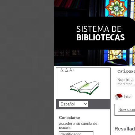
A-
A
A+
Catálogo 
Nuestro ac
medicina.
Inicio
New sear
Conectarse
acceder a su cuenta de
usuario
Resultad