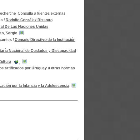
recherche
Consulta a fuentes externas
ca
/
Rodolfo González Rissotto
al De Las Naciones Unidas
n, Sergio
scentes
/
Consejo Directivo de la Institución
etaría Nacional de Cuidados y Discapacidad
Cultura
os ratificados por Uruguay u otras normas
ación por la Infancia y la Adolescencia