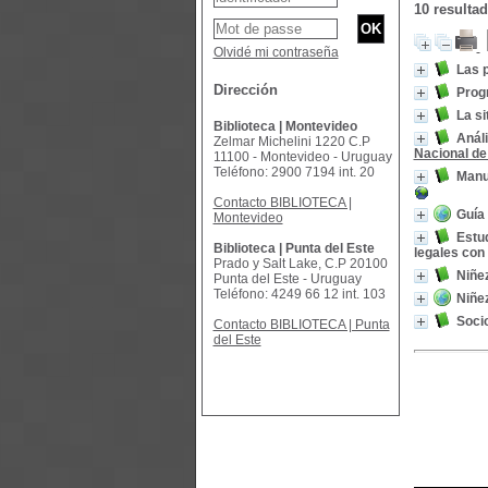
10 resulta
Olvidé mi contraseña
Las 
Dirección
Prog
La s
Biblioteca | Montevideo
Análi
Zelmar Michelini 1220 C.P
Nacional de
11100 - Montevideo - Uruguay
Teléfono: 2900 7194 int. 20
Manu
Contacto BIBLIOTECA |
Guía 
Montevideo
Estu
Biblioteca | Punta del Este
legales con
Prado y Salt Lake, C.P 20100
Niñe
Punta del Este - Uruguay
Teléfono: 4249 66 12 int. 103
Niñez
Socio
Contacto BIBLIOTECA | Punta
del Este