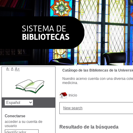
A-
A
A+
Catálogo de las Bibliotecas de la Univer
Nuestro acervo cuenta con una diversa colecc
medicina.
Inicio
New search
Conectarse
acceder a su cuenta de
usuario
Resultado de la búsqueda