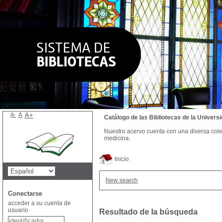
A-
A
A+
Catálogo de las Bibliotecas de la Univer
Nuestro acervo cuenta con una diversa colecc
medicina.
Inicio
New search
Conectarse
acceder a su cuenta de
usuario
Resultado de la búsqueda