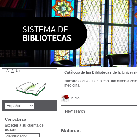
A-
A
A+
Catálogo de las Bibliotecas de la Univer
Nuestro acervo cuenta con una diversa colecc
medicina.
Inicio
New search
Conectarse
acceder a su cuenta de
usuario
Materias