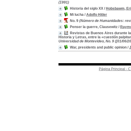
(1991)
Historia del siglo XX
/
Hobsbawm, Eri
Mi lucha
/
Adolfo Hitler
No. 9
(Número de Humanidades: revist
Penser la guerre, Clausewitz
/
Raymo
Revistas de Buenos Aires durante la
Historia y Letras, entre la «cuestión palpita
Universidad de Montevideo, No. 9 ([01/06/20
War, presidents and public opinion
/
Página Principal -