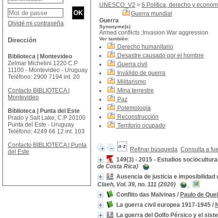
UNESCO_V2
>
6 Política, derecho y econom
Guerra mundial
Guerra
Olvidé mi contraseña
Synonyme(s)
Armed conflicts ;Invasion War aggression
Ver también:
Dirección
Derecho humanitario
Desastre causado por el hombre
Biblioteca | Montevideo
Zelmar Michelini 1220 C.P
Guerra civil
11100 - Montevideo - Uruguay
Inválido de guerra
Teléfono: 2900 7194 int. 20
Militarismo
Contacto BIBLIOTECA |
Mina terrestre
Montevideo
Paz
Polemología
Biblioteca | Punta del Este
Reconstrucción
Prado y Salt Lake, C.P 20100
Punta del Este - Uruguay
Territorio ocupado
Teléfono: 4249 66 12 int. 103
Contacto BIBLIOTECA | Punta
Refinar búsqueda
Consulta a fu
del Este
149(3) - 2015 - Estudios sociocultural
de Costa Rica)
Ausencia de justicia e imposibilidad 
Claeh, Vol. 39, no. 111 (2020)
Conflito das Malvinas
/
Paulo de Que
La guerra civil europea 1917-1945
/
N
La guerra del Golfo Pérsico y el sist