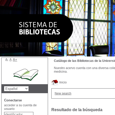
A-
A
A+
Catálogo de las Bibliotecas de la Univer
Nuestro acervo cuenta con una diversa colecc
medicina.
Inicio
New search
Conectarse
acceder a su cuenta de
usuario
Resultado de la búsqueda