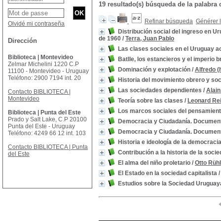
19 resultado(s) búsqueda de la palabr
Refinar búsqueda
Générer l
Olvidé mi contraseña
Distribución social del ingreso en U
de 1960
/
Terra, Juan Pablo
Dirección
Las clases sociales en el Uruguay a
Biblioteca | Montevideo
Batlle, los estancieros y el imperio 
Zelmar Michelini 1220 C.P
Dominación y explotación
/
Alfredo (
11100 - Montevideo - Uruguay
Teléfono: 2900 7194 int. 20
Historia del movimiento obrero y so
Las sociedades dependientes
/
Alain
Contacto BIBLIOTECA |
Montevideo
Teoría sobre las clases
/
Leonard Re
Los marcos sociales del pensamien
Biblioteca | Punta del Este
Prado y Salt Lake, C.P 20100
Democracia y Ciudadanía. Documento 
Punta del Este - Uruguay
Democracia y Ciudadanía. Documento 
Teléfono: 4249 66 12 int. 103
Historia e ideología de la democraci
Contacto BIBLIOTECA | Punta
Contribución a la historia de la soc
del Este
El alma del niño proletario
/
Otto Rüh
El Estado en la sociedad capitalista
Estudios sobre la Sociedad Uruguay