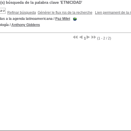
o(s) búsqueda de la palabra clave 'ETNICIDAD'
Refinar búsqueda
Générer le flux rss de la recherche
Lien permanent de la 
das a la agenda latinoamericana
/
Paz Milet
logía
/
Anthony Giddens
1
(1 - 2 / 2)