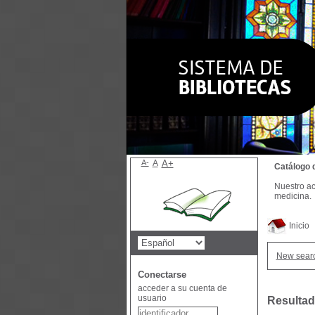
A-
A
A+
Catálogo 
Nuestro ac
medicina.
Inicio
New sear
Conectarse
acceder a su cuenta de
usuario
Resultad