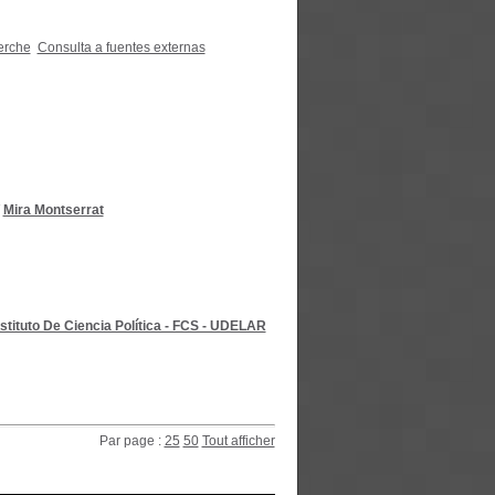
erche
Consulta a fuentes externas
/
Mira Montserrat
nstituto De Ciencia Política - FCS - UDELAR
Par page :
25
50
Tout afficher