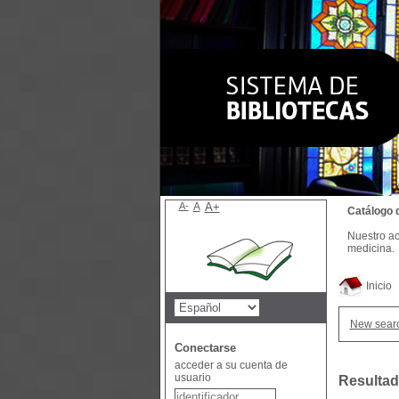
A-
A
A+
Catálogo 
Nuestro ac
medicina.
Inicio
New sear
Conectarse
acceder a su cuenta de
usuario
Resultad