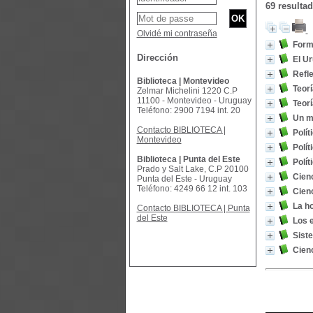
69 resulta
Olvidé mi contraseña
Form
Dirección
El Ur
Refl
Biblioteca | Montevideo
Teorí
Zelmar Michelini 1220 C.P
11100 - Montevideo - Uruguay
Teorí
Teléfono: 2900 7194 int. 20
Un m
Contacto BIBLIOTECA |
Polít
Montevideo
Polít
Biblioteca | Punta del Este
Polít
Prado y Salt Lake, C.P 20100
Cienc
Punta del Este - Uruguay
Teléfono: 4249 66 12 int. 103
Cienc
La ho
Contacto BIBLIOTECA | Punta
del Este
Los 
Siste
Cienc