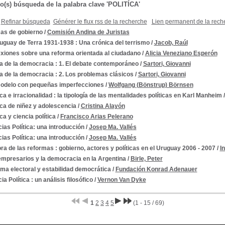
do(s) búsqueda de la palabra clave 'POLITÍCA'
Refinar búsqueda
Générer le flux rss de la recherche
Lien permanent de la rech
as de gobierno
/
Comisión Andina de Juristas
uguay de Terra 1931-1938 : Una crónica del terrismo
/
Jacob, Raúl
exiones sobre una reforma orientada al ciudadano
/
Alicia Veneziano Esperón
a de la democracia : 1. El debate contemporáneo
/
Sartori, Giovanni
a de la democracia : 2. Los problemas clásicos
/
Sartori, Giovanni
odelo con pequeñas imperfecciones
/
Wolfgang (Bönstrup) Börnsen
ica e irracionalidad : la tipología de las mentalidades políticas en Karl Manheim
ica de niñez y adolescencia
/
Cristina Alayón
ica y ciencia política
/
Francisco Arias Pelerano
ias Política: una introducción
/
Josep Ma. Vallés
ias Política: una introducción
/
Josep Ma. Vallés
ra de las reformas : gobierno, actores y políticas en el Uruguay 2006 - 2007
/
I
empresarios y la democracia en la Argentina
/
Birle, Peter
ma electoral y estabilidad democrática
/
Fundación Konrad Adenauer
ia Política : un análisis filosófico
/
Vernon Van Dyke
1
2
3
4
5
(1 - 15 / 69)