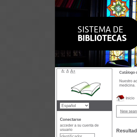
A-
A
A+
Catálogo 
Nuestro ac
medicina.
Inicio
New sear
Conectarse
acceder a su cuenta de
usuario
Resultad