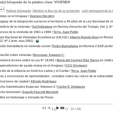
do(s) búsqueda de la palabra clave 'VIVIENDA'
Refinar búsqueda
Générer le flux rss de la recherche
Lien permanent de la 
endas en el Uruguay
/
Gustavo Nicolich
uguay de la integración social en el territorio a 40 años de la Ley Nacional de v
neficio de la vivienda
/
Sol Dellepiane
en Revista Derecho del Trabajo, Vol. 2, N° 4
oceso de la vivienda de 1963 a 1980
/
Terra, Juan Pablo
tuto Nacional de Viviendas Económicas (I.N.V.E)
/
Alberto Ramón Real
en Revist
12. Nº 1 (ene.-mar.1961)
sión inmobiliaria en vivienda social
/
Pedro Buenafama
en Revista CADE profesi
lación sobre vivienda
/
Bessouat, Augusto C.
rimera lectura sobre la Ley N° 18.661
/
María del Carmen Díaz Sierra
en Judica
ooperativismo de ayuda mutua en el Uruguay
/
CCU (Uruguay)
ción de la infancia en América Latina y el Caribe
/
Terra, Juan Pablo
os y estructuras de oportunidades : estudios sobre las raíces de la vulnerabil
tructores de ciudad
/
Alfredo Rodríguez
cho Adminitrativo Especial: Volumen 2
/
Carlos E. Delpiazzo
cho horizontal
/
Agustín Fascioli Mochetti
dios en homenaje a Jornada de Pozas
1
2
(1 - 15 / 28)