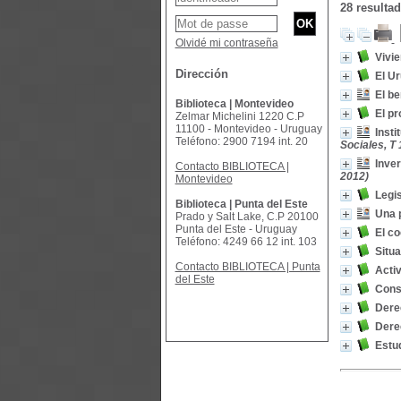
28 resulta
Olvidé mi contraseña
Vivi
Dirección
El Ur
El be
Biblioteca | Montevideo
El pr
Zelmar Michelini 1220 C.P
11100 - Montevideo - Uruguay
Insti
Teléfono: 2900 7194 int. 20
Sociales, T 
Inver
Contacto BIBLIOTECA |
2012)
Montevideo
Legis
Biblioteca | Punta del Este
Una p
Prado y Salt Lake, C.P 20100
Punta del Este - Uruguay
El c
Teléfono: 4249 66 12 int. 103
Situa
Contacto BIBLIOTECA | Punta
Activ
del Este
Cons
Dere
Dere
Estu