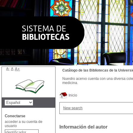
A-
A
A+
Catálogo de las Bibliotecas de la Univer
Nuestro acervo cuenta con una diversa colecc
medicina.
Inicio
New search
Conectarse
acceder a su cuenta de
usuario
Información del autor