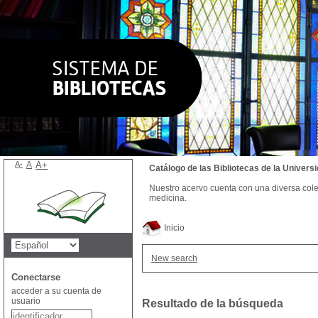
A-
A
A+
Catálogo de las Bibliotecas de la Univer
Nuestro acervo cuenta con una diversa colecc
medicina.
Inicio
New search
Conectarse
acceder a su cuenta de
usuario
Resultado de la búsqueda