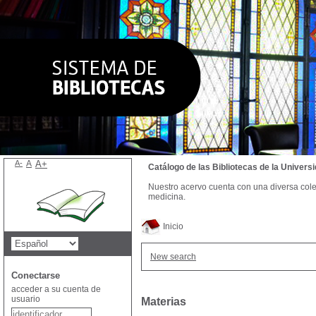
A-
A
A+
Catálogo de las Bibliotecas de la Univer
Nuestro acervo cuenta con una diversa colecc
medicina.
Inicio
New search
Conectarse
acceder a su cuenta de
usuario
Materias