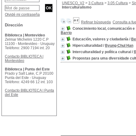
UNESCO_V2
>
3 Cultura
>
3.05 Cultura
>
Si
Interculturalismo
Olvidé mi contraseña
Refinar búsqueda
Consulta a fu
Dirección
Conocimiento local, comunicación e i
Barrio
Biblioteca | Montevideo
Educación, valores y ciudadanía
/
Be
Zelmar Michelini 1220 C.P
11100 - Montevideo - Uruguay
Hiperculturalidad
/
Byung-Chul Han
Teléfono: 2900 7194 int. 20
Interculturalidad y política cultural
/
R
Contacto BIBLIOTECA |
Propostas para uma diversidade cultu
Montevideo
Biblioteca | Punta del Este
Prado y Salt Lake, C.P 20100
Punta del Este - Uruguay
Teléfono: 4249 66 12 int. 103
Contacto BIBLIOTECA | Punta
del Este