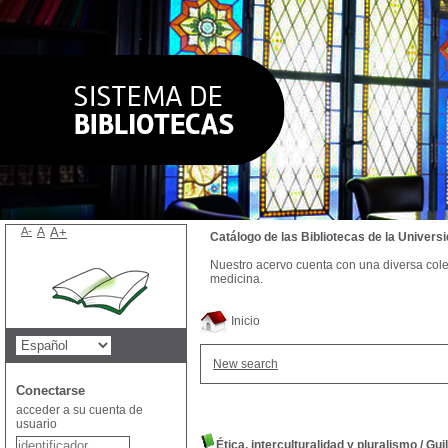
A-
A
A+
Catálogo de las Bibliotecas de la Univer
Nuestro acervo cuenta con una diversa colecc
medicina.
Inicio
New search
Conectarse
acceder a su cuenta de
usuario
Ética, interculturalidad y pluralismo
/
Gui