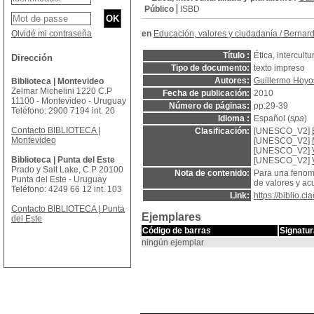
Público
ISBD
Olvidé mi contraseña
en
Educación, valores y ciudadanía
/
Bernard
Título :
Ética, intercult
Dirección
Tipo de documento:
texto impreso
Autores:
Guillermo Hoyo
Biblioteca | Montevideo
Zelmar Michelini 1220 C.P
Fecha de publicación:
2010
11100 - Montevideo - Uruguay
Número de páginas:
pp.29-39
Teléfono: 2900 7194 int. 20
Idioma :
Español (
spa
)
Contacto BIBLIOTECA |
Clasificación:
[UNESCO_V2]
Montevideo
[UNESCO_V2]
[UNESCO_V2]
Biblioteca | Punta del Este
[UNESCO_V2]
Prado y Salt Lake, C.P 20100
Nota de contenido:
Para una fenomen
Punta del Este - Uruguay
de valores y acu
Teléfono: 4249 66 12 int. 103
Link:
https://biblio.
Contacto BIBLIOTECA | Punta
Ejemplares
del Este
Código de barras
Signatur
ningún ejemplar