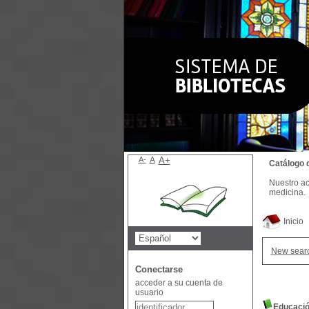
A-
A
A+
Catálogo 
Nuestro ac
medicina.
Inicio
New sear
Conectarse
acceder a su cuenta de
usuario
Educació