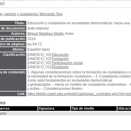
SBD
n, valores y ciudadanía
/
Bernardo Toro
Título :
Educación y ciudadanía en sociedades democráticas: hacia una 
o de documento:
texto impreso
Autores:
Miguel Martínez Martín
, Autor
de publicación:
2010
ro de páginas:
pp.59-72
Idioma :
Español (
spa
)
Clasificación:
[UNESCO_V2]
Educación
[UNESCO_V2]
Formación
[UNESCO_V2]
Participación social
[UNESCO_V2]
Pluralismo
a de contenido:
1. Algunas consideraciones sobre la formación de ciudadanos y 
la necesidad de la formación ciudadana.-- 3. Ciudadanía colabora
como valor fundamental en sociedades democráticas
y globalizadas.-- Hacia un modelo de ciudadanía colaborativa.--
y activa.-- Consideraciones finales
Link:
https://biblio.claeh.edu.uy/pmbClaeh/opac_css/index.php?lvl=no
res
barras
Signatura
Tipo de medio
Ubicaci
plar