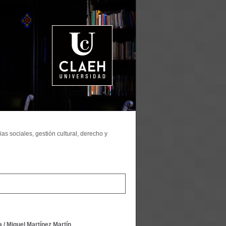
as sociales, gestión cultural, derecho y
a
/
Miguel Martínez Martín