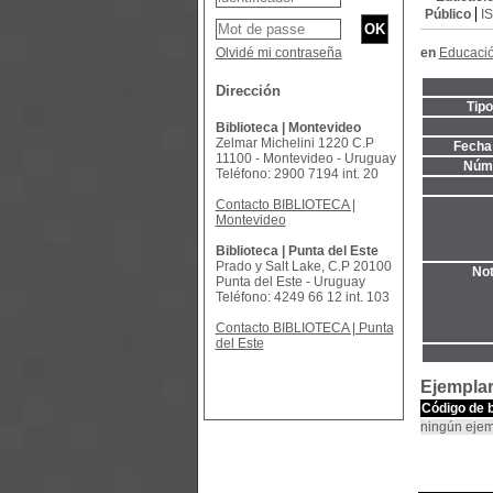
Público
I
Olvidé mi contraseña
en
Educació
Dirección
Tip
Biblioteca | Montevideo
Zelmar Michelini 1220 C.P
Fecha 
11100 - Montevideo - Uruguay
Núme
Teléfono: 2900 7194 int. 20
Contacto BIBLIOTECA |
Montevideo
Biblioteca | Punta del Este
Prado y Salt Lake, C.P 20100
Not
Punta del Este - Uruguay
Teléfono: 4249 66 12 int. 103
Contacto BIBLIOTECA | Punta
del Este
Ejempla
Código de 
ningún ejem