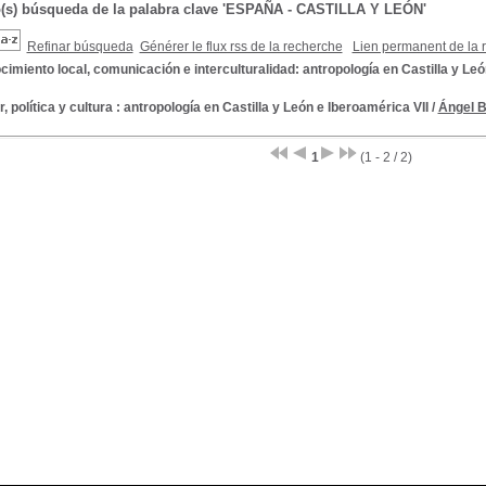
o(s) búsqueda de la palabra clave 'ESPAÑA - CASTILLA Y LEÓN'
Refinar búsqueda
Générer le flux rss de la recherche
Lien permanent de la 
imiento local, comunicación e interculturalidad: antropología en Castilla y Leó
, política y cultura : antropología en Castilla y León e Iberoamérica VII
/
Ángel B
1
(1 - 2 / 2)