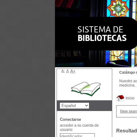
A-
A
A+
Catálogo 
Nuestro ac
medicina.
Inicio
New sear
Conectarse
acceder a su cuenta de
usuario
Resultad