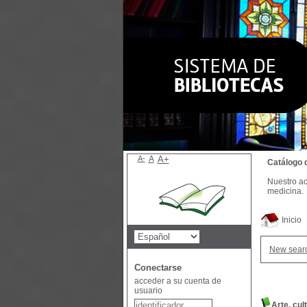
A-
A
A+
Catálogo 
Nuestro ac
medicina.
Inicio
New sear
Conectarse
acceder a su cuenta de
usuario
Arte, cul