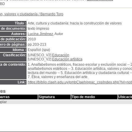
SBD
n, valores y ciudadanía
/
Bernardo Toro
Título :
Arte, cultura y ciudadanía: hacia la construcción de valores
o de documento:
texto impreso
Autores:
Lucina Jiménez
, Autor
de publicación:
2010
ro de páginas:
pp.203-213
Idioma :
Español (
spa
)
Clasificación:
[UNESCO_V2]
Educación
[UNESCO_V2]
Educación artística
a de contenido:
1. Analfabetismos estéticos, fracaso escolar y exclusión social -- 
analfabetismos estéticos -- 3. Educación artística, valores y conoc
lectura del mundo -- 5. Educación artística y ciudadanía cultural
7. Ética, valores y enseñanza del arte.
Link:
https://biblio.claeh.edu.uy/pmbClaeh/opac_css/index.php?lvl=no
res
barras
Signatura
Tipo de medio
Ubicaci
plar