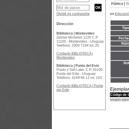
Público
I
Olvidé mi contraseña
en
Educació
Dirección
Tip
Biblioteca | Montevideo
Zelmar Michelini 1220 C.P
Fecha 
11100 - Montevideo - Uruguay
Núme
Teléfono: 2900 7194 int. 20
Contacto BIBLIOTECA |
Montevideo
Not
Biblioteca | Punta del Este
Prado y Salt Lake, C.P 20100
Punta del Este - Uruguay
Teléfono: 4249 66 12 int. 103
Contacto BIBLIOTECA | Punta
Ejempla
del Este
Código de 
ningún ejem