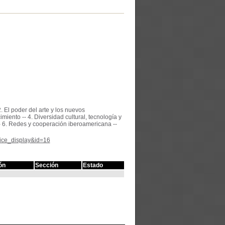
2. El poder del arte y los nuevos
imiento -- 4. Diversidad cultural, tecnología y
 -- 6. Redes y cooperación iberoamericana --
tice_display&id=16
ón
Sección
Estado