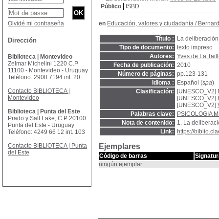
Público
ISBD
Olvidé mi contraseña
en
Educación, valores y ciudadanía
/
Bernard
Título :
La deliberación
Dirección
Tipo de documento:
texto impreso
Autores:
Yves de La Tail
Biblioteca | Montevideo
Zelmar Michelini 1220 C.P
Fecha de publicación:
2010
11100 - Montevideo - Uruguay
Número de páginas:
pp.123-131
Teléfono: 2900 7194 int. 20
Idioma :
Español (
spa
)
Contacto BIBLIOTECA |
Clasificación:
[UNESCO_V2]
Montevideo
[UNESCO_V2]
[UNESCO_V2]
Biblioteca | Punta del Este
Palabras clave:
PSICOLOGIA 
Prado y Salt Lake, C.P 20100
Nota de contenido:
1. La deliberaci
Punta del Este - Uruguay
Link:
https://biblio.
Teléfono: 4249 66 12 int. 103
Contacto BIBLIOTECA | Punta
Ejemplares
del Este
Código de barras
Signatur
ningún ejemplar