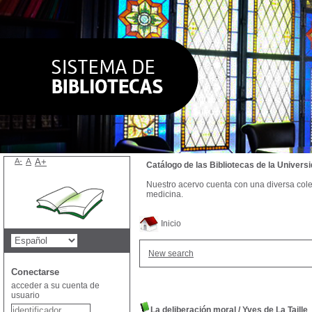
A-
A
A+
Catálogo de las Bibliotecas de la Univer
Nuestro acervo cuenta con una diversa colecc
medicina.
Inicio
New search
Conectarse
acceder a su cuenta de
usuario
La deliberación moral
/
Yves de La Taille