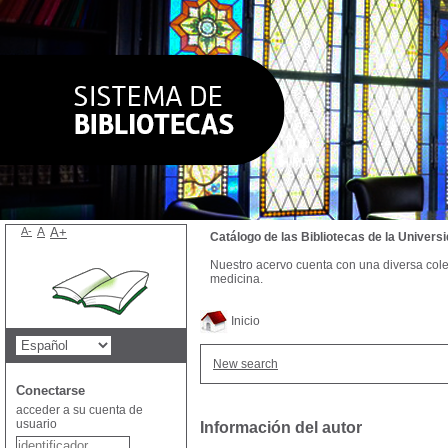
A-
A
A+
Catálogo de las Bibliotecas de la Univer
Nuestro acervo cuenta con una diversa colecc
medicina.
Inicio
New search
Conectarse
acceder a su cuenta de
usuario
Información del autor