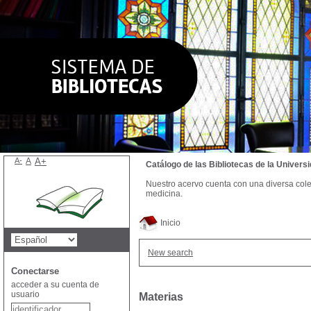
A-
A
A+
Catálogo de las Bibliotecas de la Univer
Nuestro acervo cuenta con una diversa colecc
medicina.
Inicio
New search
Conectarse
acceder a su cuenta de
usuario
Materias