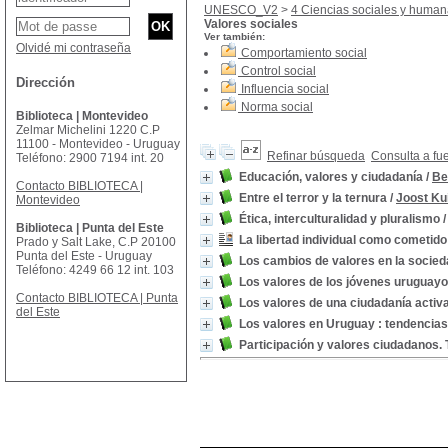
UNESCO_V2
>
4 Ciencias sociales y huma
Valores sociales
Ver también:
Olvidé mi contraseña
Comportamiento social
Control social
Dirección
Influencia social
Norma social
Biblioteca | Montevideo
Zelmar Michelini 1220 C.P
11100 - Montevideo - Uruguay
Refinar búsqueda
Consulta a fu
Teléfono: 2900 7194 int. 20
Educación, valores y ciudadanía
/
Be
Contacto BIBLIOTECA |
Entre el terror y la ternura
/
Joost Ku
Montevideo
Ética, interculturalidad y pluralismo
Biblioteca | Punta del Este
La libertad individual como cometido
Prado y Salt Lake, C.P 20100
Punta del Este - Uruguay
Los cambios de valores en la socieda
Teléfono: 4249 66 12 int. 103
Los valores de los jóvenes uruguay
Contacto BIBLIOTECA | Punta
Los valores de una ciudadanía activ
del Este
Los valores en Uruguay : tendencia
Participación y valores ciudadanos. 