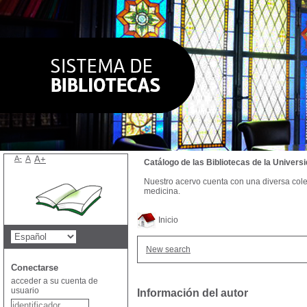
A-
A
A+
Catálogo de las Bibliotecas de la Univer
Nuestro acervo cuenta con una diversa colecc
medicina.
Inicio
New search
Conectarse
acceder a su cuenta de
usuario
Información del autor