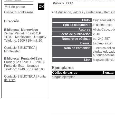
Público
ISBD
Olvidé mi contraseña
en
Educación, valores y ciudadanía
/
Bernard
Título :
Ciudades educa
Dirección
Tipo de documento:
texto impreso
Autores:
Alicia Cabezud
Biblioteca | Montevideo
Zelmar Michelini 1220 C.P
Fecha de publicación:
2010
11100 - Montevideo - Uruguay
Número de páginas:
pp. 249-257
Teléfono: 2900 7194 int. 20
Idioma :
Español (
spa
)
Contacto BIBLIOTECA |
Nota de contenido:
1. Acerca del c
Montevideo
ciudad educadora
autoridades loc
Biblioteca | Punta del Este
Link:
https://biblio.
Prado y Salt Lake, C.P 20100
Punta del Este - Uruguay
Ejemplares
Teléfono: 4249 66 12 int. 103
Código de barras
Signatur
Contacto BIBLIOTECA | Punta
ningún ejemplar
del Este