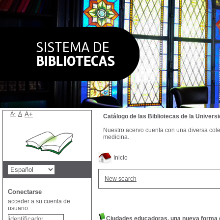
A-
A
A+
Catálogo de las Bibliotecas de la Univer
Nuestro acervo cuenta con una diversa colecc
medicina.
Inicio
New search
Conectarse
acceder a su cuenta de
usuario
Ciudades educadoras, una nueva forma 