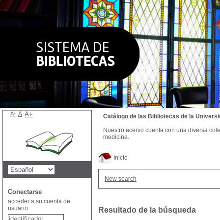
A-
A
A+
Catálogo de las Bibliotecas de la Univer
Nuestro acervo cuenta con una diversa colecc
medicina.
Inicio
New search
Conectarse
acceder a su cuenta de
usuario
Resultado de la búsqueda