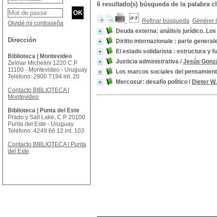
6 resultado(s) búsqueda de la palabra 
Refinar búsqueda
Générer l
Olvidé mi contraseña
Deuda externa: análisis jurídico. L
Dirección
Diritto internazionale : parte general
El estado solidarista : estructura y
Biblioteca | Montevideo
Justicia administrativa
/
Jesús Gonzá
Zelmar Michelini 1220 C.P
11100 - Montevideo - Uruguay
Los marcos sociales del pensamien
Teléfono: 2900 7194 int. 20
Mercosur: desafío político
/
Dieter W
Contacto BIBLIOTECA |
Montevideo
Biblioteca | Punta del Este
Prado y Salt Lake, C.P 20100
Punta del Este - Uruguay
Teléfono: 4249 66 12 int. 103
Contacto BIBLIOTECA | Punta
del Este