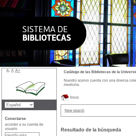
A-
A
A+
Catálogo de las Bibliotecas de la Univer
Nuestro acervo cuenta con una diversa colecc
medicina.
Inicio
New search
Conectarse
acceder a su cuenta de
usuario
Resultado de la búsqueda