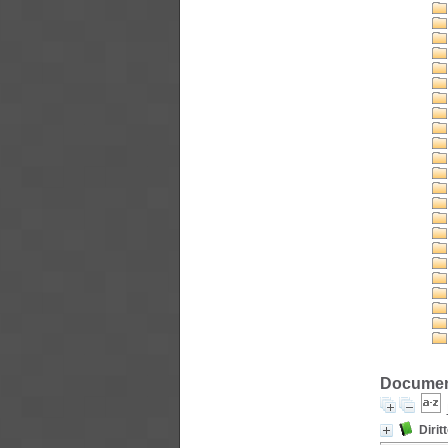
Document
Dirit