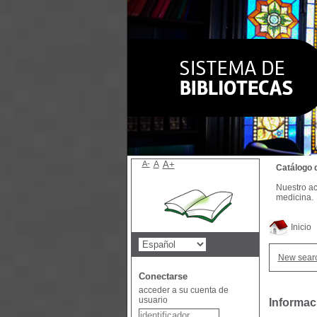
A-
A
A+
Catálogo 
Nuestro ac
medicina.
Inicio
New sear
Conectarse
acceder a su cuenta de
usuario
Informac