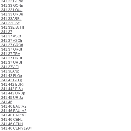
341.33 GONe
341.33 GONp
341.33 LOUa
341.33 URUu
341.33ARBd
341.33EISc
341.33EIScT.II
341.37
341.37 ASOt
341.37 ASOtr
341.37 GROd
341.37 ORGt
341.37 TRA
341.37 URUf
341.37 URUt
341.37VIEt
341.3LANp
341.42 FLOo
341.42 GELg
341.442 BURr
341.442 EISa
341.442 URUp
341.45 URUa
341.46
341.46 BAUt v.2
341.46 BAUt v.3
341.46 BAUt v.I
341.46 CENc
341.46 CENd
341.46 CENh 1984