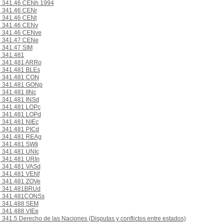
341.46 CENh 1994
341.46 CENr
341.46 CENt
341.46 CENv
341.46 CENve
341.47 CENe
341.47 SIM
341.481
341.481 ARRo
341.481 BLEs
341.481 CON
341.481 GONp
341.481 IINc
341.481 INSd
341.481 LOPc
341.481 LOPd
341.481 NIEc
341.481 PICd
341.481 REAg
341.481 SWIi
341.481 UNIc
341.481 URIn
341.481 VASd
341.481 VENf
341.481 ZOVe
341.481BRUd
341.481CONSs
341.488 SEM
341.488 VIEe
341.5 Derecho de las Naciones (Disputas y conflictos entre estados)