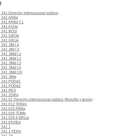
d
341 Derecho internacional público
341 ARBd
341 ARBd T.1
341 ASOp
341 BOSl
341 GROd
341 GRUe
341 JIM t.4
341 JIM t.V
341 JIMd t.1
341 JIMd t.2
341 JIMd t.3
341 JIMd t.II
341 JIMd t.IV
341 JIMe
341 PODd1
341 PODd2
341 RES
341 ZORd
341.01 Derecho internacional público (filosofía y teoría)
341.012 TARes
341.026 ARBa
341.026 TOMp
341.026.6 BRUa
341.05VIEd
341.1
341.1 FERd