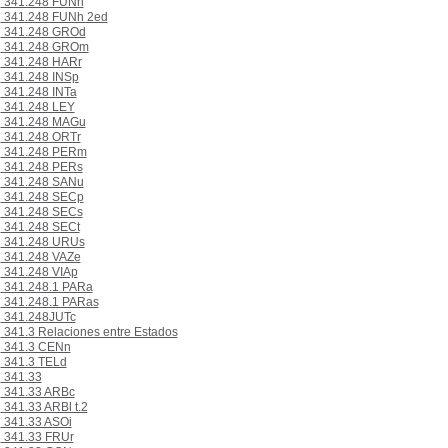
341.248 FUNh
341.248 FUNh 2ed
341.248 GROd
341.248 GROm
341.248 HARr
341.248 INSp
341.248 INTa
341.248 LEY
341.248 MAGu
341.248 ORTr
341.248 PERm
341.248 PERs
341.248 SANu
341.248 SECp
341.248 SECs
341.248 SECt
341.248 URUs
341.248 VAZe
341.248 VIAp
341.248.1 PARa
341.248.1 PARas
341.248JUTc
341.3 Relaciones entre Estados
341.3 CENn
341.3 TELd
341.33
341.33 ARBc
341.33 ARBl t.2
341.33 ASOi
341.33 FRUr