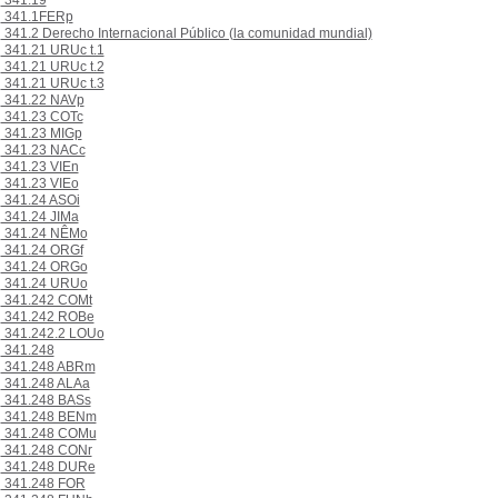
341.19
341.1FERp
341.2 Derecho Internacional Público (la comunidad mundial)
341.21 URUc t.1
341.21 URUc t.2
341.21 URUc t.3
341.22 NAVp
341.23 COTc
341.23 MIGp
341.23 NACc
341.23 VIEn
341.23 VIEo
341.24 ASOi
341.24 JIMa
341.24 NÊMo
341.24 ORGf
341.24 ORGo
341.24 URUo
341.242 COMt
341.242 ROBe
341.242.2 LOUo
341.248
341.248 ABRm
341.248 ALAa
341.248 BASs
341.248 BENm
341.248 COMu
341.248 CONr
341.248 DURe
341.248 FOR