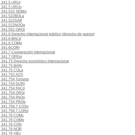
341.5 URUl
341.5 URUo
341.522 SEMm
341.522BOLa
341.522GAIt
341.522NOOa
341.552 GROr
341.6 Derecho internacional público (derecho de guerra)
341.6 BACd
341.6 COMp
341.6CORl
341.7 Cooperación internacional
341.7 OPEm
341.75 Derecho económico internacional
341.75 BARr
341.75 COLa
341.752 ASTi
341.754 Turismo
341.754 DURt
341.754 FACd
341.754 ORGl
341.754 PAOo
341.754 PROp
341.756.7 COSo
341.756.7 LORd
341.76 COMc
341.76 COMp
341.76 CON
341.76 NOR
341.76 VIEc