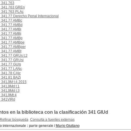
341.763
341.763 GREn
341.763 PLAc
341.77 Derecho Penal Internacional
341.77 AMBc
341.77 AMBd
341.77 AMBi
341.77 AMBj
341.77 AMBp
341.77 AMBpe
341.77 AMBper
341.77 AMBt
341.77 GRUs t.2
341.77 GRUsi
341.77 GUIs
341.77 LANc
341.78 CAIc
341.81 BAZj
341JIM t.4 2015
341JIMd t.1
341JIMd t.3
341JIMt.4
341VIRd
os en la biblioteca con la clasificación 341 GIUd
Refinar búsqueda
Consulta a fuentes externas
to internazionale : parte generale
/
Mario Giuliano