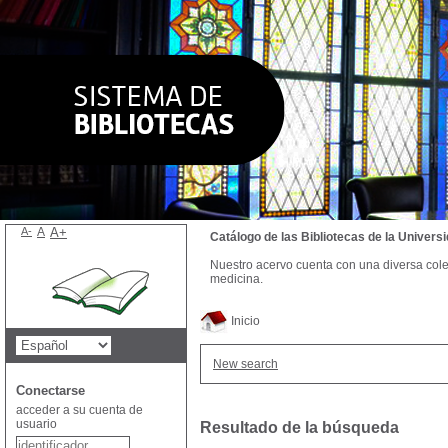
A-
A
A+
Catálogo de las Bibliotecas de la Univer
Nuestro acervo cuenta con una diversa colecc
medicina.
Inicio
New search
Conectarse
acceder a su cuenta de
usuario
Resultado de la búsqueda