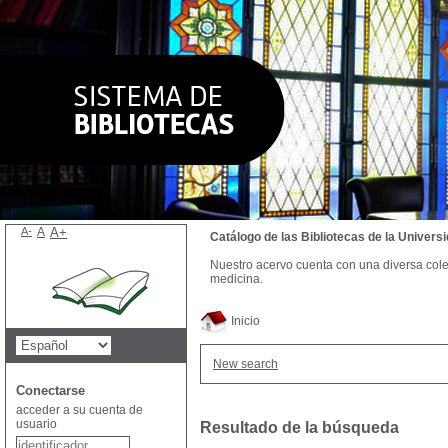
A-
A
A+
Catálogo de las Bibliotecas de la Univer
Nuestro acervo cuenta con una diversa colecc
medicina.
Inicio
New search
Conectarse
acceder a su cuenta de
usuario
Resultado de la búsqueda