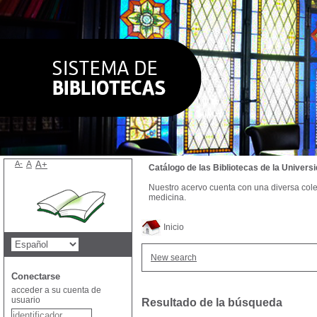
A-
A
A+
Catálogo de las Bibliotecas de la Univer
Nuestro acervo cuenta con una diversa colecc
medicina.
Inicio
New search
Conectarse
acceder a su cuenta de
usuario
Resultado de la búsqueda