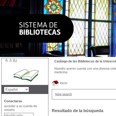
A-
A
A+
Catálogo de las Bibliotecas de la Univer
Nuestro acervo cuenta con una diversa colecc
medicina.
Inicio
New search
Conectarse
acceder a su cuenta de
usuario
Resultado de la búsqueda