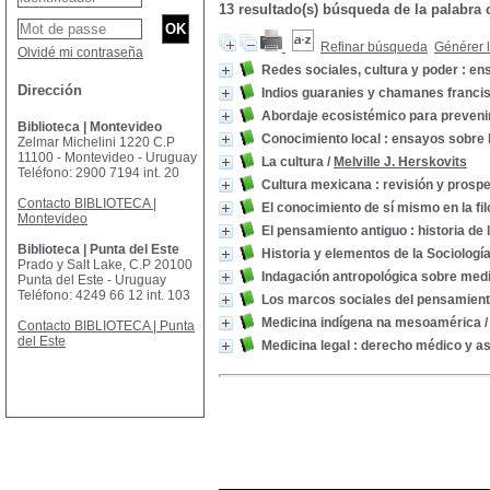
13 resultado(s) búsqueda de la palabr
Refinar búsqueda
Générer l
Olvidé mi contraseña
Redes sociales, cultura y poder : e
Dirección
Indios guaranies y chamanes franci
Abordaje ecosistémico para prevenir
Biblioteca | Montevideo
Conocimiento local : ensayos sobre l
Zelmar Michelini 1220 C.P
11100 - Montevideo - Uruguay
La cultura
/
Melville J. Herskovits
Teléfono: 2900 7194 int. 20
Cultura mexicana : revisión y prospe
Contacto BIBLIOTECA |
El conocimiento de sí mismo en la fil
Montevideo
El pensamiento antiguo : historia de 
Biblioteca | Punta del Este
Historia y elementos de la Sociologí
Prado y Salt Lake, C.P 20100
Indagación antropológica sobre medi
Punta del Este - Uruguay
Teléfono: 4249 66 12 int. 103
Los marcos sociales del pensamien
Medicina indígena na mesoamérica
Contacto BIBLIOTECA | Punta
del Este
Medicina legal : derecho médico y a