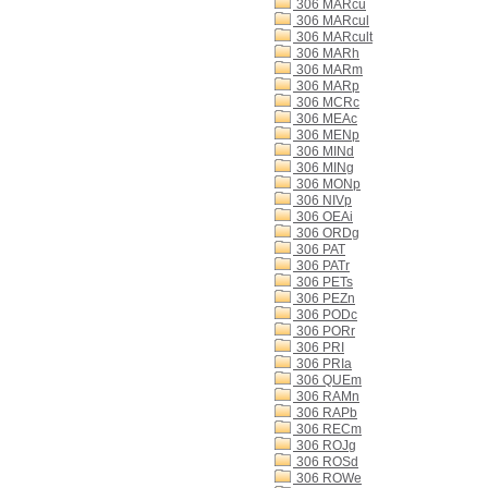
306 MARcu
306 MARcul
306 MARcult
306 MARh
306 MARm
306 MARp
306 MCRc
306 MEAc
306 MENp
306 MINd
306 MINg
306 MONp
306 NIVp
306 OEAi
306 ORDg
306 PAT
306 PATr
306 PETs
306 PEZn
306 PODc
306 PORr
306 PRI
306 PRIa
306 QUEm
306 RAMn
306 RAPb
306 RECm
306 ROJg
306 ROSd
306 ROWe