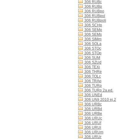
306 RUBc
306 RUBp
306 RUBpo
306 RUBpol
306 RUBpoli
306 SCHp
306 SEMp
306 SEMs
306 SIMm
306 SOLa
306 STOc
306 STOp
306 SUM
306 SZUd
306 TEXi
306 THRe
306 TOLc
306 TRAp
306 TURp
306 TURp 2a.ed.
306 UNEd
306 UNIi 2010 ej.2
306 URBc
306 URBd
306 URBe
306 URUc
306 URUf
306 URUi
306 URUm
306 URUr