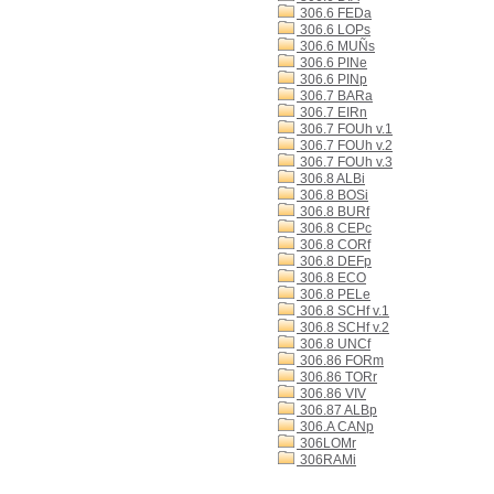
306.6 FEDa
306.6 LOPs
306.6 MUÑs
306.6 PINe
306.6 PINp
306.7 BARa
306.7 EIRn
306.7 FOUh v.1
306.7 FOUh v.2
306.7 FOUh v.3
306.8 ALBi
306.8 BOSi
306.8 BURf
306.8 CEPc
306.8 CORf
306.8 DEFp
306.8 ECO
306.8 PELe
306.8 SCHf v.1
306.8 SCHf v.2
306.8 UNCf
306.86 FORm
306.86 TORr
306.86 VIV
306.87 ALBp
306.A CANp
306LOMr
306RAMi