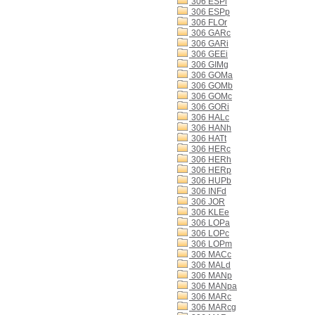
306 ESPi
306 ESPp
306 FLOr
306 GARc
306 GARi
306 GEEi
306 GIMg
306 GOMa
306 GOMb
306 GOMc
306 GORi
306 HALc
306 HANh
306 HATt
306 HERc
306 HERh
306 HERp
306 HUPb
306 INFd
306 JOR
306 KLEe
306 LOPa
306 LOPc
306 LOPm
306 MACc
306 MALd
306 MANp
306 MANpa
306 MARc
306 MARcg