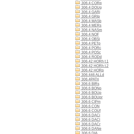
306.4 CORp
306.4 DOUg
306.4 GARj
306.4 GRIp
306.4 MASb
306.4 MERs
306.4 NASm
306.4 NOF
306.4 OBSi
306.4 PETp
306.4 PORc
306.4 POSc
306.4 RODd
306.42 HORh t.1
306.42 HORh t.2
306.42 HORp
306.446 ALLd
306.4PATri
306.6 BIRs
306.6 BONp
306.6 BOUp
306.6 BOUpr
306.6 CIPm
306.6 CON
306.6 COUf
306.6 DACi
306.6 DACl
306.6 DACr
306.6 DANe
306.6 DIA