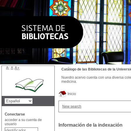
A-
A
A+
Catálogo de las Bibliotecas de la Univer
Nuestro acervo cuenta con una diversa colecc
medicina.
Inicio
New search
Conectarse
acceder a su cuenta de
usuario
Información de la indexación