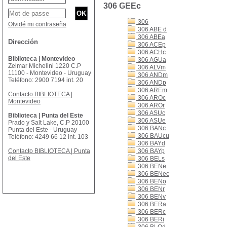
306 GEEc
306
Olvidé mi contraseña
306 ABE d
306 ABEa
Dirección
306 ACEp
306 ACHc
Biblioteca | Montevideo
306 AGUa
Zelmar Michelini 1220 C.P
306 ALVm
11100 - Montevideo - Uruguay
306 ANDm
Teléfono: 2900 7194 int. 20
306 ANDp
306 AREm
Contacto BIBLIOTECA |
306 AROc
Montevideo
306 AROr
306 ASUc
Biblioteca | Punta del Este
306 ASUe
Prado y Salt Lake, C.P 20100
306 BANc
Punta del Este - Uruguay
306 BAUcu
Teléfono: 4249 66 12 int. 103
306 BAYd
Contacto BIBLIOTECA | Punta
306 BAYp
del Este
306 BELs
306 BENe
306 BENec
306 BENo
306 BENr
306 BENv
306 BERa
306 BERc
306 BERi