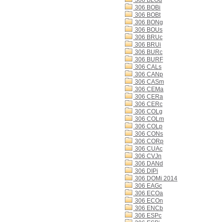
306 BLOd
306 BOBi
306 BOBt
306 BONg
306 BOUs
306 BRUc
306 BRUi
306 BURc
306 BURF
306 CALs
306 CANp
306 CASm
306 CEMa
306 CERa
306 CERc
306 COLg
306 COLm
306 COLp
306 CONs
306 CORp
306 CUAc
306 CVJn
306 DANd
306 DIPi
306 DOMi 2014
306 EAGc
306 ECOa
306 ECOn
306 ENCb
306 ESPc