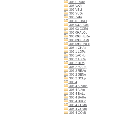
306 URUre
306 VAZi
306 VELl
306 YUDr
306 ZAPi
306.01 UNEi
306.03 AROm
306.03 COEd
306.09 ALCc
306.098 HERe
306.098 SAMi
306.098 UNEc
306.1 CHAc
306.1 LOPc
306.1ACHb
306.2 ABRa
306.2 BIRs
306.2 MARp
306.2 REAu
306.2 SENe
306.2 SOLp
306.4
306.4 ALVmo
306.4 ALVn
306.4 BALg
306.4 BARe
306.4 BROc
306.4 COMn
306.4 COMp
306.4 COMt